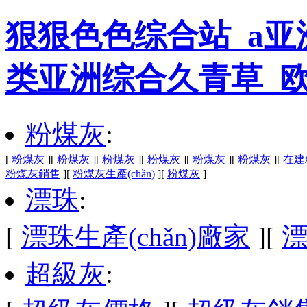
狠狠色色综合站_a亚
类亚洲综合久青草_欧
粉煤灰
:
[
粉煤灰
]
[
粉煤灰
]
[
粉煤灰
]
[
粉煤灰
]
[
粉煤灰
]
[
粉煤灰
]
[
在建
粉煤灰銷售
]
[
粉煤灰生產(chǎn)
]
[
粉煤灰
]
漂珠
:
[
漂珠生產(chǎn)廠家
]
[
超級灰
: