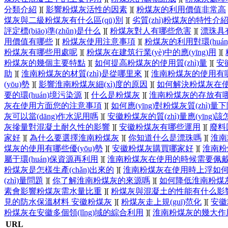
分類介紹
]
[
影響粉煤灰活性的因素
]
[
粉煤灰的利用價值非常高
煤灰與二級粉煤灰有什么區(qū)別
]
[
劣質(zhì)粉煤灰的特性介
評定標(biāo)準(zhǔn)是什么
]
[
粉煤灰對人有哪些危害
]
[
漂珠具
用價值有哪些
]
[
粉煤灰使用注意事項
]
[
粉煤灰的利用對環(huá
粉煤灰有哪些用處呢
]
[
粉煤灰在建筑行業(yè)中的應(yīng)用
]
[
粉煤灰的幾個主要特點
]
[
如何提高粉煤灰的使用質(zhì)量
]
[
安
助
]
[
淮南粉煤灰的材質(zhì)是從哪里來
]
[
淮南粉煤灰的使用有
(yōu)勢
]
[
影響淮南粉煤灰細(xì)度的原因
]
[
如何解決粉煤灰在使用
要的環(huán)境污染源
]
[
什么是粉煤灰
]
[
淮南粉煤灰的存放有
灰在使用方面您的注意事項
]
[
如何應(yīng)對粉煤灰質(zhì)量
灰可以當(dāng)作水泥用嗎
]
[
安徽粉煤灰的質(zhì)量應(yīng)
灰摻量對混凝土耐久性的影響
]
[
安徽粉煤灰有哪些運用
]
[
廢料
家好
]
[
為什么要選擇淮南粉煤灰
]
[
你知道什么是漂珠嗎
]
[
淮南
煤灰的使用有哪些優(yōu)勢
]
[
安徽粉煤灰購買哪家好
]
[
淮南粉
屬于環(huán)保資源再利用
]
[
淮南粉煤灰在使用的時候需要佩
粉煤灰是怎樣生產(chǎn)出來的
]
[
淮南粉煤灰在使用時上浮如
(zhì)量問題
]
[
你了解淮南粉煤灰的來源嗎
]
[
如何降低淮南粉煤灰
素會影響粉煤灰需水量比重
]
[
粉煤灰與混凝土的性能有什么影
見的防水保溫材料 安徽粉煤灰
]
[
粉煤灰走上規(guī)范化
]
[
安徽
粉煤灰在安徽多個領(lǐng)域的綜合利用
]
[
淮南粉煤灰的幾大作
URL