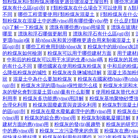
類粉煤灰和F類粉煤灰哪個更適合做混凝土摻合料
]
[
哪些水泥
煤灰有什么區(qū)別
]
[
F類粉煤灰在什么場合下可以使用
]
[
A類
不同
]
[
哪些工程需要使用F類粉煤灰混凝土
]
[
F類粉煤灰在什
類粉煤灰在混凝土中的應(yīng)用有哪些優(yōu)勢
]
[
什么是F類
(xì)了解一下粉煤灰
]
[
漂珠有哪些應(yīng)用場景
]
[
漂珠在玻璃行業
哪里
]
[
漂珠和浮石哪個更耐用
]
[
漂珠和浮石有什么區(qū)別
]
[
更環(huán)保
]
[
統(tǒng)灰和黃沙哪種更適合用來制備混凝土
]
[
區(qū)別
]
[
哪些工程會用到統(tǒng)灰
]
[
粉煤灰中的統(tǒng)灰
的粉煤灰如何檢測
]
[
粉煤灰可以用于哪些建材方面
]
[
用于建材的粉
]
[
中和后的粉煤灰可以用于水泥的生產(chǎn)嗎
]
[
粉煤灰的其他
的有什么不同
]
[
哪些國家在使用粉煤灰粉煤灰
]
[
中和后的粉煤
么降低粉煤灰的堿性
]
[
粉煤灰改良鹽堿地詳解
]
[
混凝土添加粉
狀
]
[
混凝土中為什么要加粉煤灰
]
[
粉煤灰在國家標(biāo)準(zhǔn
(qū)別
]
[
粉煤灰水泥的環(huán)保性能怎么樣
]
[
粉煤灰水泥和水泥
灰的變化會對混凝土質(zhì)量有什么影響
]
[
使用粉煤灰替代水泥對
利用率
]
[
粉煤灰多功能應(yīng)用詳解
]
[
粉煤灰基地聚物砂漿
合理化利用
]
[
粉煤灰固廢處置與資源化利用
]
[
粉煤灰對混凝土
的區(qū)別
]
[
粉煤灰在廢水廢氣處理中的應(yīng)用
]
[
粉煤灰在生產
(yīng)用
]
[
粉煤灰的綜合應(yīng)用
]
[
粉煤灰制備氣凝膠詳解
]
[
建材方面的應(yīng)用
]
[
粉煤灰的發(fā)展趨勢
]
[
粉煤灰的研究現(x
中的應(yīng)用
]
[
粉煤灰二次污染帶來的危害
]
[
粉煤灰在應(yīn
何快速分辨好壞
]
[
粉煤灰的利用包括哪些
]
[
2023年粉煤灰市