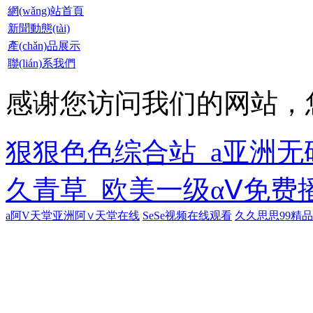
網(wǎng)站首頁
新聞動態(tài)
產(chǎn)品展示
聯(lián)系我們
感谢您访问我们的网站，
狠狠色色综合站_a亚洲
久青草_欧美一级αⅤ免费
a阿V天堂亚洲阿∨天堂在线
SeSe视频在线观看
久久思思99精