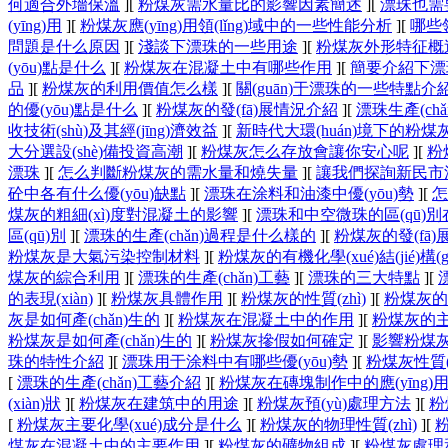
何適合外墻保溫
]
[
粉煤灰需水量比的影響因素簡述
]
[
漂珠也需
(yīng)用
]
[
粉煤灰應(yīng)用領(lǐng)域中的一些性能分析
]
[
哪些領
問題是什么原因
]
[
淺談下漂珠的一些用途
]
[
粉煤灰外形特征概
(yōu)點是什么
]
[
粉煤灰在混凝土中有哪些作用
]
[
簡要介紹下漂
品
]
[
粉煤灰的利用價值怎么樣
]
[
關(guān)于漂珠的一些特點介
的優(yōu)點是什么
]
[
粉煤灰的發(fā)展情況介紹
]
[
漂珠生產(chǎ
收技術(shù)及其經(jīng)濟效益
]
[
新時代大環(huán)境下的粉煤
大分選設(shè)備投資高潮
]
[
粉煤灰怎么存放會讓你安心呢
]
[
粉
漂珠
]
[
怎么判斷粉煤灰的需水量和燒失量
]
[
讓我們探詢新民市
砼中各有什么優(yōu)缺點
]
[
漂珠在涂料和油漆中優(yōu)勢
]
[
怎
煤灰的粗細(xì)度對混凝土的影響
]
[
漂珠和中空微珠的區(qū)
區(qū)別
]
[
漂珠的生產(chǎn)過程是什么樣的
]
[
粉煤灰的發(fā
粉煤灰是大氣污染控制材料
]
[
粉煤灰的有機化學(xué)結(jié)構(
煤灰的綜合利用
]
[
漂珠的生產(chǎn)工藝
]
[
漂珠的三大特點
]
[
的表現(xiàn)
]
[
粉煤灰具體作用
]
[
粉煤灰的性質(zhì)
]
[
粉煤灰的
灰是如何產(chǎn)生的
]
[
粉煤灰在混凝土中的作用
]
[
粉煤灰的
粉煤灰是如何產(chǎn)生的
]
[
粉煤灰摻假如何確定
]
[
影響粉煤
珠的特性介紹
]
[
漂珠用于涂料中有哪些優(yōu)勢
]
[
粉煤灰性質(
[
漂珠的生產(chǎn)工藝介紹
]
[
粉煤灰在磚塊制作中的應(yīng)
(xiàn)狀
]
[
粉煤灰在建筑中的用途
]
[
粉煤灰預(yù)處理方法
]
[
粉
[
粉煤灰主要化學(xué)成分是什么
]
[
粉煤灰的物理性質(zhì)
]
[
煤灰在混凝土中的主要作用
]
[
粉煤灰的礦物組成
]
[
粉煤灰處理和