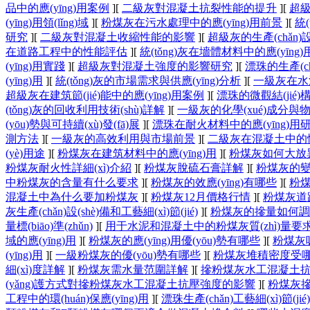
品中的應(yīng)用案例
]
[
二級灰對混凝土抗裂性能的提升
]
[
超級
(yīng)用領(lǐng)域
]
[
粉煤灰在污水處理中的應(yīng)用前景
]
[
統
研究
]
[
二級灰對混凝土收縮性能的影響
]
[
超級灰的生產(chǎn)設
在道路工程中的性能評估
]
[
統(tǒng)灰在墻體材料中的應(yīng
(yīng)用實踐
]
[
超級灰對混凝土強度的影響研究
]
[
漂珠的生產(c
(yīng)用
]
[
統(tǒng)灰的市場需求與供應(yīng)分析
]
[
一級灰在水泥
超級灰在建筑節(jié)能中的應(yīng)用案例
]
[
漂珠的微觀結(jié)構
(tǒng)灰的回收利用技術(shù)詳解
]
[
一級灰的化學(xué)成分與
(yōu)勢與可持續(xù)發(fā)展
]
[
漂珠在耐火材料中的應(yīng)用
測方法
]
[
一級灰的高效利用與市場前景
]
[
二級灰在混凝土中的
(yè)用途
]
[
粉煤灰在建筑材料中的應(yīng)用
]
[
粉煤灰如何大放
粉煤灰耐火性詳細(xì)介紹
]
[
粉煤灰脫硫石膏詳解
]
[
粉煤灰的變
中粉煤灰的含量有什么要求
]
[
粉煤灰的效應(yīng)有哪些
]
[
粉煤
混凝土中為什么要加粉煤灰
]
[
粉煤灰12月價格行情
]
[
粉煤灰道路建
灰生產(chǎn)設(shè)備和工藝細(xì)節(jié)
]
[
粉煤灰的摻量如何調(d
量標(biāo)準(zhǔn)
]
[
用于水泥和混凝土中的粉煤灰質(zhì)量要
域的應(yīng)用
]
[
粉煤灰的應(yīng)用優(yōu)勢有哪些
]
[
粉煤灰
(yīng)用
]
[
一級粉煤灰的優(yōu)勢有哪些
]
[
粉煤灰堆積密度受
細(xì)度詳解
]
[
粉煤灰需水量范圍詳解
]
[
摻粉煤灰水工混凝土
(yǎng)護方式對摻粉煤灰水工混凝土抗壓強度的影響
]
[
粉煤灰
工程中的環(huán)保應(yīng)用
]
[
漂珠生產(chǎn)工藝細(xì)節(ji