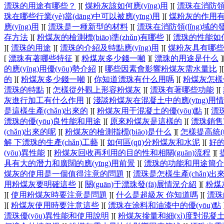
漂珠的用途有哪些？
]
[
煤粉灰該如何應(yīng)用
]
[
漂珠在消防領(
珠在哪些行業(yè)當(dāng)中可以被應(yīng)用
]
[
煤粉灰的作用
應(yīng)用
]
[
漂珠是一種新型的材料
]
[
漂珠在消防領(lǐng)域的發(
存方法
]
[
粉煤灰的檢測標(biāo)準(zhǔn)有哪些
]
[
漂珠的性能如
]
[
漂珠的用途
]
[
漂珠的介紹及特點應(yīng)用
]
[
煤粉灰具有哪些
[
漂珠有著哪些特征
]
[
粉煤灰多少錢一噸
]
[
漂珠的用途是什么
]
的應(yīng)用優(yōu)勢介紹
]
[
哪些因素會影響粉煤灰需水量比
]
的
]
[
粉煤灰多少錢一噸
]
[
你知道漂珠有什么用嗎
]
[
粉煤灰怎樣
漂珠的特點
]
[
怎樣從外觀上形容粉煤灰
]
[
漂珠有著哪些功能
]
[
灰進行加工有什么作用
]
[
淺談粉煤灰在混凝土中的應(yīng)用
是這樣生產(chǎn)出來的
]
[
粉煤灰用于混凝土的優(yōu)點
]
[
漂
漂珠的優(yōu)良性能和用途
]
[
原來粉煤灰是這樣的
]
[
漂珠銷售
(chǎn)出來的呢
]
[
粉煤灰的檢測指標(biāo)是什么
]
[
怎樣提高統(t
解 下漂珠的生產(chǎn)工藝
]
[
如何區(qū)分粉煤灰和水泥
]
[
好
(yōu)異性能
]
[
粉煤灰回收再利用的目的性和相關(guān)流程
]
[
具有大的潛力和廣闊的應(yīng)用前景
]
[
漂珠的功能和用途簡介
煤灰的使用是一個值得注意的問題
]
[
漂珠是怎樣生產(chǎn)出
用粉煤灰要明確這些
]
[
關(guān)于漂珠發(fā)展情況介紹
]
[
粉煤
]
[
使用粉煤灰時要注意是問題
]
[
什么是超級灰 你知道嗎
]
[
漂珠
]
[
粉煤灰使用時要注意這些
]
[
漂珠在涂料和油漆中的優(yōu)點
漂珠優(yōu)異性能和使用說明
]
[
粉煤灰摻量和細(xì)度對混