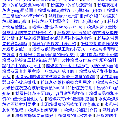
灰中的超級灰應(yīng)用
]
[
粉煤灰中的超級灰詳解
]
[
粉煤灰在水質(
灰應(yīng)用范圍
]
[
粉煤灰細(xì)度標(biāo)準(zhǔn)介紹
]
[
粉煤灰
二三級標(biāo)準(zhǔn)
]
[
漂珠應(yīng)用詳細(xì)介紹
]
[
粉煤灰3
灰2級細(xì)度
]
[
粉煤灰28天抗壓強度比標(biāo)準(zhǔn)
]
[
粉煤灰
水快速檢測法
]
[
粉煤灰活性標(biāo)準(zhǔn)
]
[
粉煤灰需水量比標(bi
煤灰水泥的主要特征是什么
]
[
粉煤灰活性激發(fā)的方法及機理
點分析
]
[
粉煤灰粉磨細(xì)化處理增強粉煤灰特性
]
[
粉煤灰供應(
要知識點詳解
]
[
超細(xì)粉煤灰用途介紹
]
[
怎樣控制進廠粉煤灰的質
水粉煤灰處理
]
[
粉煤灰處理造紙工業(yè)廢水
]
[
粉煤灰處理印
灰處理
]
[
怎樣辨別高質(zhì)量的粉煤灰?
]
[
如何提高混凝土企業(y
粉煤灰路堤施工技術(shù)詳解
]
[
改性粉煤灰作為功能填料涂料
設(shè)中的應(yīng)用
]
[
粉煤灰在土木工程領(lǐng)域的應(yīng)
粉煤灰及其利用意義
]
[
粉煤灰組成介紹
]
[
粉煤灰成分和指標(bi
方法
]
[
水膠比和粉煤灰替代率對混凝土強度的影響
]
[
如何區(q
選出空心玻璃微珠
]
[
粉煤灰砂漿粉的概念和用途
]
[
粉煤灰在水泥
納米粉煤灰空心玻璃微珠應(yīng)用
]
[
粉煤灰使用中出現(xiàn
介紹
]
[
我國粉煤灰主要應(yīng)用途徑和評價
]
[
粉煤灰品種和
質(zhì)量快速檢測方法
]
[
粉煤灰質(zhì)量控制建議
]
[
水泥粉煤灰
灰碎石樁材料要求
]
[
水泥粉煤灰碎石樁施工注意事項
]
[
水泥粉
灰制磚過程
]
[
粉煤灰如何鑒定?
]
[
粉煤灰的類別介紹
]
[
漂珠的
用途
]
[
粉煤灰廠家要選擇好
]
[
粉煤灰的脫水方法
]
[
粉煤灰的生產