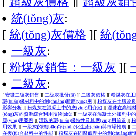
[
超級灰價格
]
[
超級灰銷
統(tǒng)灰
:
[
統(tǒng)灰價格
]
[
統(tǒ
一級灰
:
[
粉煤灰銷售：一級灰
]
[
二級灰
:
[
安徽二級灰銷售
]
[
二級灰批發(fā)
]
[
二級灰價格
]
[
粉煤灰在工
環(huán)保材料中的創(chuàng)新應(yīng)用
]
[
粉煤灰在土壤改
影響分析
]
[
粉煤灰在混凝土中的應(yīng)用介紹
]
[
漂珠在高端材料
(tǒng)灰的資源綜合利用技術(shù)
]
[
一級灰在混凝土外加劑中的應(
應(yīng)用案例
]
[
漂珠的環(huán)保特性及其應(yīng)用前景
]
[
粉
用效果
]
[
一級灰的標(biāo)準(zhǔn)化生產(chǎn)與市場推廣
]
[
二
在復(fù)合材料中的性能
]
[
粉煤灰在固廢處理中的創(chuàng)新應(